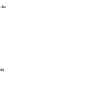
ator
ang