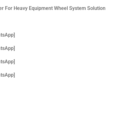
ner For Heavy Equipment Wheel System Solution
atsApp]
atsApp]
atsApp]
atsApp]