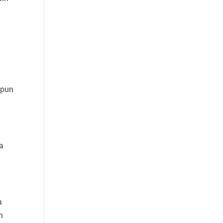
 pun
a
a
h